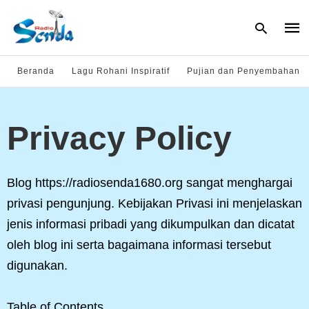
Beranda
Lagu Rohani Inspiratif
Pujian dan Penyembahan
Type
your
Privacy Policy
sear
quer
and
hit
enter
Blog https://radiosenda1680.org sangat menghargai
privasi pengunjung. Kebijakan Privasi ini menjelaskan
jenis informasi pribadi yang dikumpulkan dan dicatat
oleh blog ini serta bagaimana informasi tersebut
digunakan.
Table of Contents