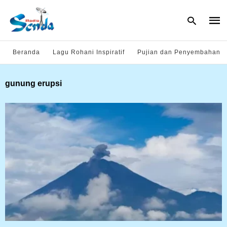
Beranda
Lagu Rohani Inspiratif
Pujian dan Penyembahan
Type
gunung erupsi
your
sear
quer
and
hit
enter