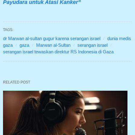
Payudara untuk Atasi Kanker”
TAGS:
dr Marwan al-sultan gugur karena serangan israel
dunia medis
gaza
gaza
Marwan al-Sultan
serangan israel
serangan israel tewaskan direktur RS Indonesia di Gaza
RELATED POST