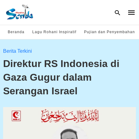
Beranda
Lagu Rohani Inspiratif
Pujian dan Penyembahan
Type
Berita Terkini
your
sear
Direktur RS Indonesia di
quer
and
hit
Gaza Gugur dalam
enter
Serangan Israel