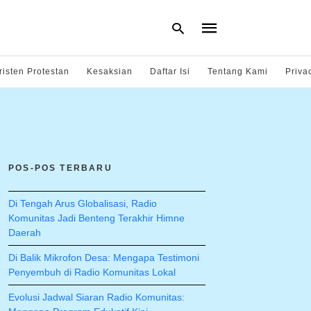
risten Protestan
Kesaksian
Daftar Isi
Tentang Kami
Priva
Type
your
search
query
and
hit
POS-POS TERBARU
enter:
Di Tengah Arus Globalisasi, Radio
Komunitas Jadi Benteng Terakhir Himne
Daerah
Di Balik Mikrofon Desa: Mengapa Testimoni
Penyembuh di Radio Komunitas Lokal
Evolusi Jadwal Siaran Radio Komunitas: