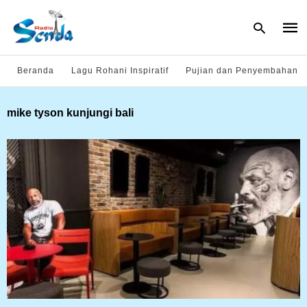
Beranda
Lagu Rohani Inspiratif
Pujian dan Penyembahan
Type
mike tyson kunjungi bali
your
sear
quer
and
hit
enter