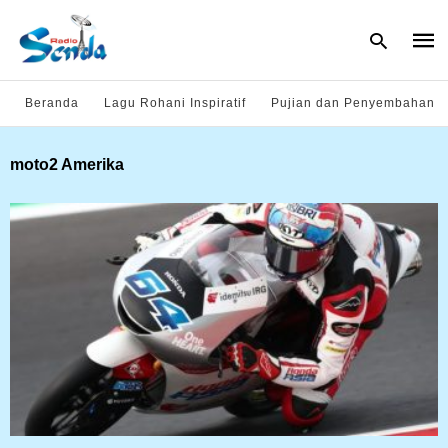
Beranda
Lagu Rohani Inspiratif
Pujian dan Penyembahan
Type
moto2 Amerika
your
sear
quer
and
hit
enter