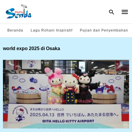
Beranda
Lagu Rohani Inspiratif
Pujian dan Penyembahan
Type
world expo 2025 di Osaka
your
sear
quer
and
hit
enter