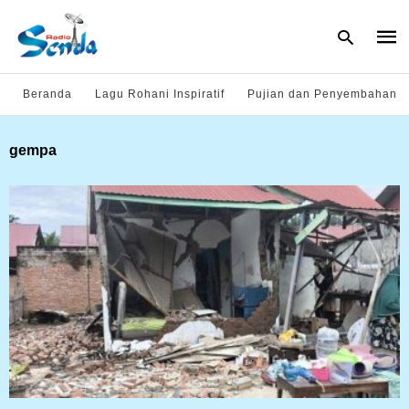
Beranda
Lagu Rohani Inspiratif
Pujian dan Penyembahan
Type
gempa
your
sear
quer
and
hit
enter