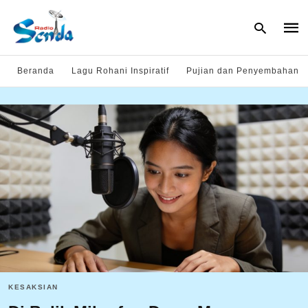
Beranda
Lagu Rohani Inspiratif
Pujian dan Penyembahan
Type
your
sear
quer
and
hit
enter
KESAKSIAN