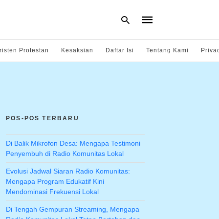
risten Protestan
Kesaksian
Daftar Isi
Tentang Kami
Priva
Type
your
search
query
and
hit
POS-POS TERBARU
enter:
Di Balik Mikrofon Desa: Mengapa Testimoni
Penyembuh di Radio Komunitas Lokal
Evolusi Jadwal Siaran Radio Komunitas:
Mengapa Program Edukatif Kini
Mendominasi Frekuensi Lokal
Di Tengah Gempuran Streaming, Mengapa