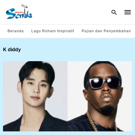
Beranda
Lagu Rohani Inspiratif
Pujian dan Penyembahan
Type
K diddy
your
sear
quer
and
hit
enter