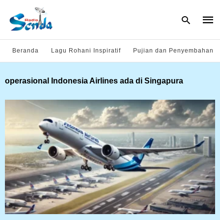
Beranda
Lagu Rohani Inspiratif
Pujian dan Penyembahan
Type
operasional Indonesia Airlines ada di Singapura
your
sear
quer
and
hit
enter