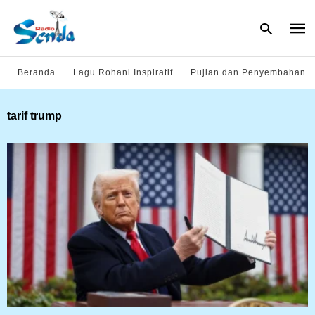
Beranda
Lagu Rohani Inspiratif
Pujian dan Penyembahan
Type
tarif trump
your
sear
quer
and
hit
enter