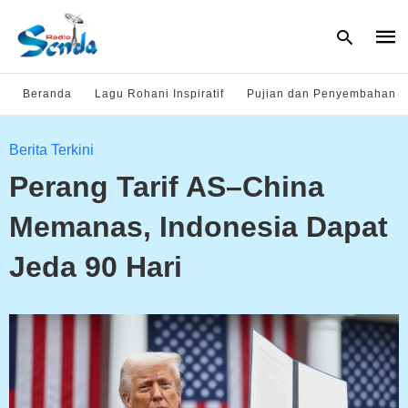
Beranda
Lagu Rohani Inspiratif
Pujian dan Penyembahan
Type
Berita Terkini
your
sear
Perang Tarif AS–China
quer
and
hit
Memanas, Indonesia Dapat
enter
Jeda 90 Hari