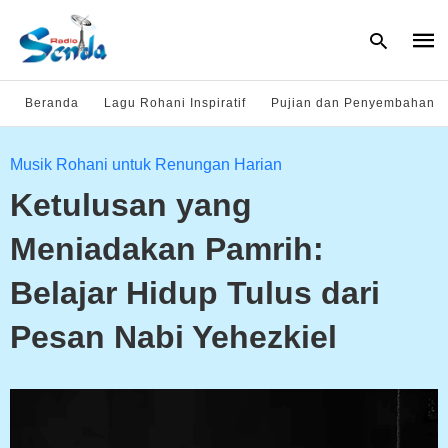
Beranda
Lagu Rohani Inspiratif
Pujian dan Penyembahan
Type
Musik Rohani untuk Renungan Harian
your
sear
Ketulusan yang
quer
and
hit
Meniadakan Pamrih:
enter
Belajar Hidup Tulus dari
Pesan Nabi Yehezkiel