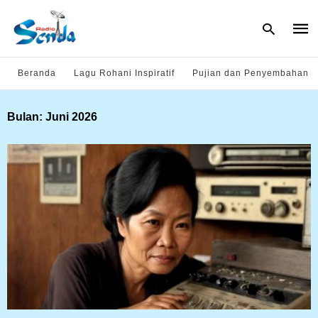
Beranda
Lagu Rohani Inspiratif
Pujian dan Penyembahan
Type
Bulan:
Juni 2026
your
sear
quer
and
hit
enter