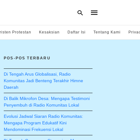
risten Protestan
Kesaksian
Daftar Isi
Tentang Kami
Priva
Type
your
POS-POS TERBARU
search
query
and
hit
Di Tengah Arus Globalisasi, Radio
enter:
Komunitas Jadi Benteng Terakhir Himne
Daerah
Di Balik Mikrofon Desa: Mengapa Testimoni
Penyembuh di Radio Komunitas Lokal
Evolusi Jadwal Siaran Radio Komunitas:
Mengapa Program Edukatif Kini
Mendominasi Frekuensi Lokal