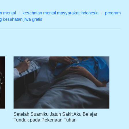
n mental
kesehatan mental masyarakat indonesia
program
g kesehatan jiwa gratis
Setelah Suamiku Jatuh Sakit Aku Belajar
Tunduk pada Pekerjaan Tuhan