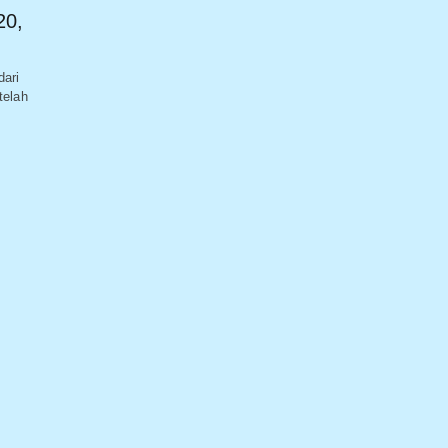
20,
dari
telah