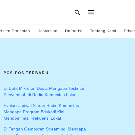
risten Protestan
Kesaksian
Daftar Isi
Tentang Kami
Priva
Type
your
search
query
and
hit
POS-POS TERBARU
enter:
Di Balik Mikrofon Desa: Mengapa Testimoni
Penyembuh di Radio Komunitas Lokal
Evolusi Jadwal Siaran Radio Komunitas:
Mengapa Program Edukatif Kini
Mendominasi Frekuensi Lokal
Di Tengah Gempuran Streaming, Mengapa