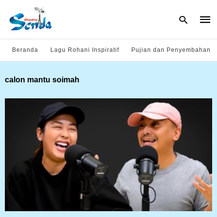
Beranda
Lagu Rohani Inspiratif
Pujian dan Penyembahan
Type
calon mantu soimah
your
sear
quer
and
hit
enter