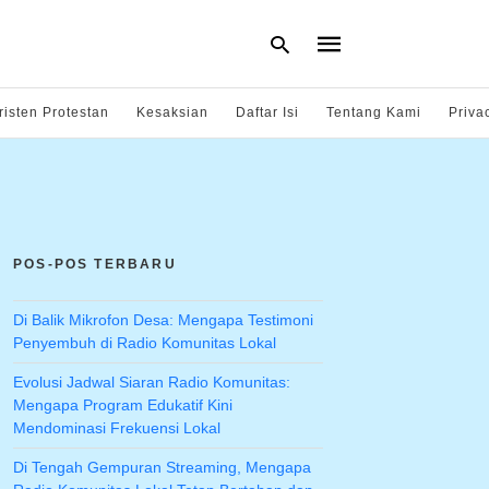
risten Protestan
Kesaksian
Daftar Isi
Tentang Kami
Priva
Type
your
search
query
and
hit
POS-POS TERBARU
enter:
Di Balik Mikrofon Desa: Mengapa Testimoni
Penyembuh di Radio Komunitas Lokal
Evolusi Jadwal Siaran Radio Komunitas:
Mengapa Program Edukatif Kini
Mendominasi Frekuensi Lokal
Di Tengah Gempuran Streaming, Mengapa