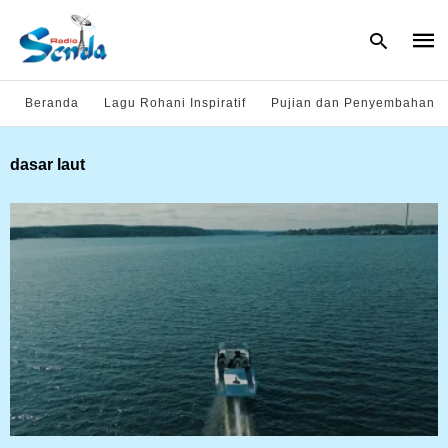
Beranda
Lagu Rohani Inspiratif
Pujian dan Penyembahan
Type
dasar laut
your
sear
quer
and
hit
enter