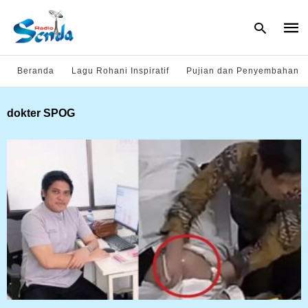
Beranda
Lagu Rohani Inspiratif
Pujian dan Penyembahan
Type
dokter SPOG
your
sear
quer
and
hit
enter