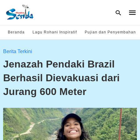
Beranda
Lagu Rohani Inspiratif
Pujian dan Penyembahan
Type
Berita Terkini
your
sear
Jenazah Pendaki Brazil
quer
and
hit
Berhasil Dievakuasi dari
enter
Jurang 600 Meter