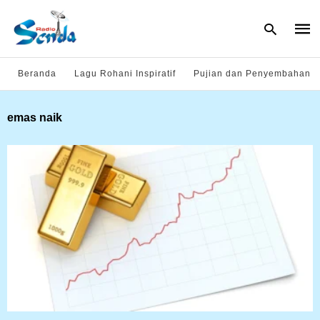
Beranda
Lagu Rohani Inspiratif
Pujian dan Penyembahan
Type
emas naik
your
sear
quer
and
hit
enter