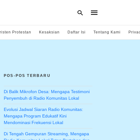
risten Protestan
Kesaksian
Daftar Isi
Tentang Kami
Priva
Type
your
search
query
and
hit
POS-POS TERBARU
enter:
Di Balik Mikrofon Desa: Mengapa Testimoni
Penyembuh di Radio Komunitas Lokal
Evolusi Jadwal Siaran Radio Komunitas:
Mengapa Program Edukatif Kini
Mendominasi Frekuensi Lokal
Di Tengah Gempuran Streaming, Mengapa