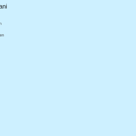
ani
n
den