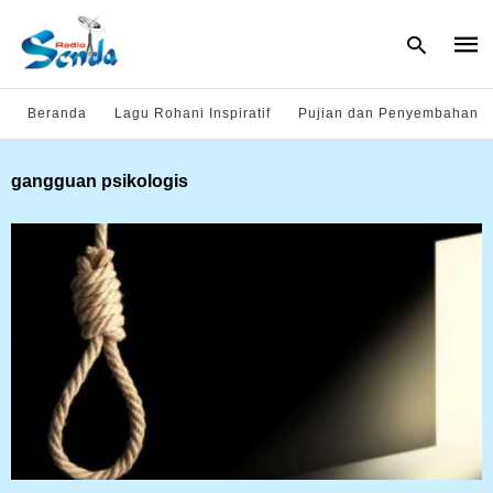
Beranda
Lagu Rohani Inspiratif
Pujian dan Penyembahan
Type
gangguan psikologis
your
sear
quer
and
hit
enter