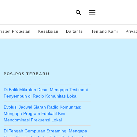
risten Protestan
Kesaksian
Daftar Isi
Tentang Kami
Priva
Type
your
search
query
and
hit
POS-POS TERBARU
enter:
Di Balik Mikrofon Desa: Mengapa Testimoni
Penyembuh di Radio Komunitas Lokal
Evolusi Jadwal Siaran Radio Komunitas:
Mengapa Program Edukatif Kini
Mendominasi Frekuensi Lokal
Di Tengah Gempuran Streaming, Mengapa