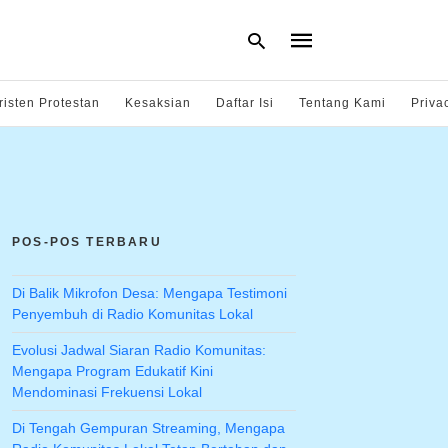
risten Protestan
Kesaksian
Daftar Isi
Tentang Kami
Priva
Type
your
search
query
and
hit
POS-POS TERBARU
enter:
Di Balik Mikrofon Desa: Mengapa Testimoni
Penyembuh di Radio Komunitas Lokal
Evolusi Jadwal Siaran Radio Komunitas:
Mengapa Program Edukatif Kini
Mendominasi Frekuensi Lokal
Di Tengah Gempuran Streaming, Mengapa