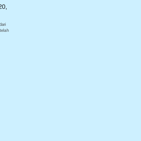
20,
dari
telah