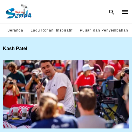
Beranda
Lagu Rohani Inspiratif
Pujian dan Penyembahan
Type
Kash Patel
your
sear
quer
and
hit
enter