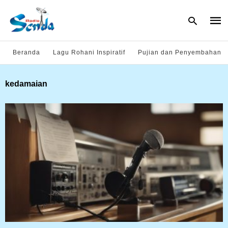
Beranda
Lagu Rohani Inspiratif
Pujian dan Penyembahan
Type
kedamaian
your
sear
quer
and
hit
enter