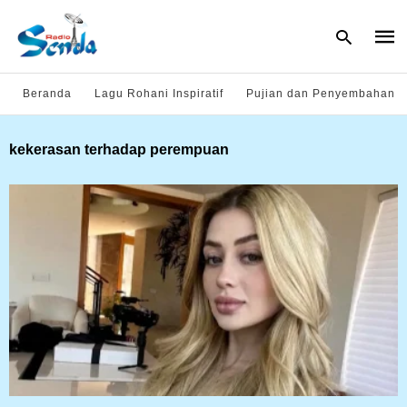
Beranda
Lagu Rohani Inspiratif
Pujian dan Penyembahan
Type
kekerasan terhadap perempuan
your
sear
quer
and
hit
enter