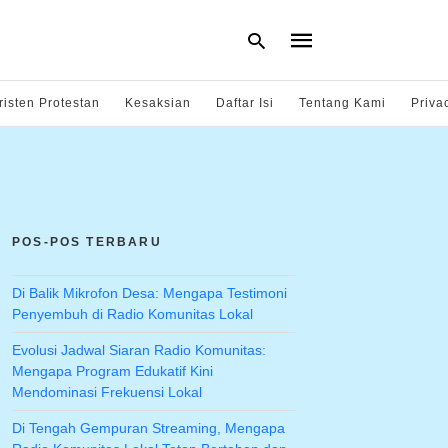
risten Protestan
Kesaksian
Daftar Isi
Tentang Kami
Priva
Type
your
search
query
and
hit
POS-POS TERBARU
enter:
Di Balik Mikrofon Desa: Mengapa Testimoni
Penyembuh di Radio Komunitas Lokal
Evolusi Jadwal Siaran Radio Komunitas:
Mengapa Program Edukatif Kini
Mendominasi Frekuensi Lokal
Di Tengah Gempuran Streaming, Mengapa