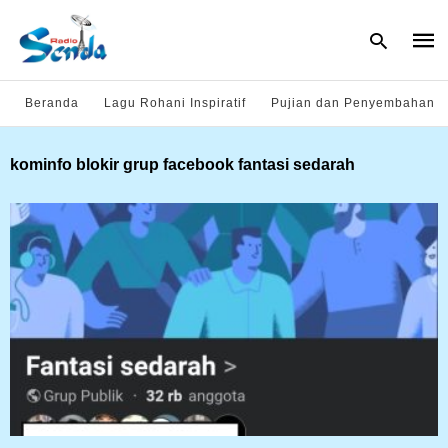
Beranda
Lagu Rohani Inspiratif
Pujian dan Penyembahan
Type
kominfo blokir grup facebook fantasi sedarah
your
sear
quer
and
hit
enter