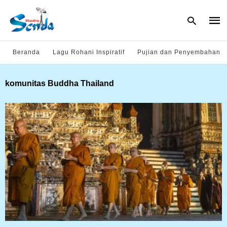
Beranda
Lagu Rohani Inspiratif
Pujian dan Penyembahan
Type
komunitas Buddha Thailand
your
sear
quer
and
hit
enter