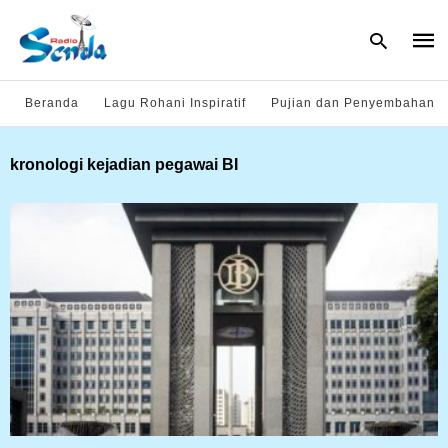
Beranda
Lagu Rohani Inspiratif
Pujian dan Penyembahan
Type
kronologi kejadian pegawai BI
your
sear
quer
and
hit
enter