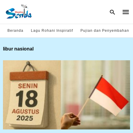
Beranda
Lagu Rohani Inspiratif
Pujian dan Penyembahan
Type
libur nasional
your
sear
quer
and
hit
enter