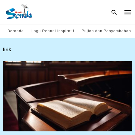
Beranda
Lagu Rohani Inspiratif
Pujian dan Penyembahan
Type
lirik
your
sear
quer
and
hit
enter