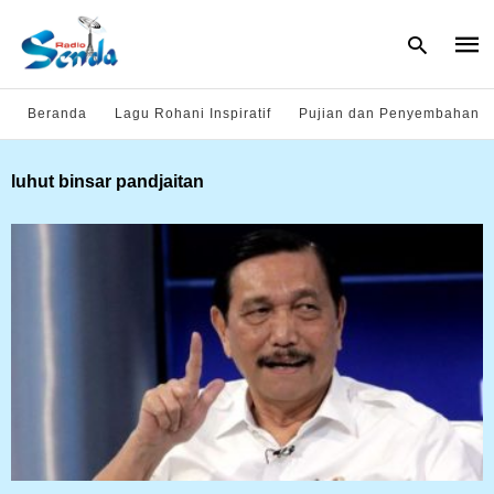
Beranda
Lagu Rohani Inspiratif
Pujian dan Penyembahan
Type
luhut binsar pandjaitan
your
sear
quer
and
hit
enter