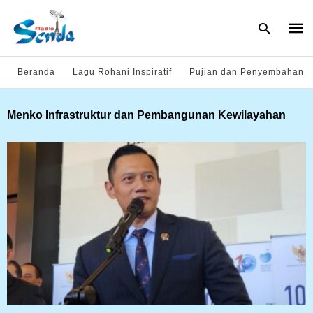
Beranda
Lagu Rohani Inspiratif
Pujian dan Penyembahan
Type
Menko Infrastruktur dan Pembangunan Kewilayahan
your
sear
quer
and
hit
enter