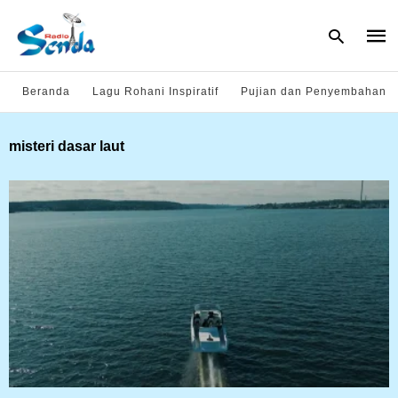
Beranda
Lagu Rohani Inspiratif
Pujian dan Penyembahan
Type
misteri dasar laut
your
sear
quer
and
hit
enter