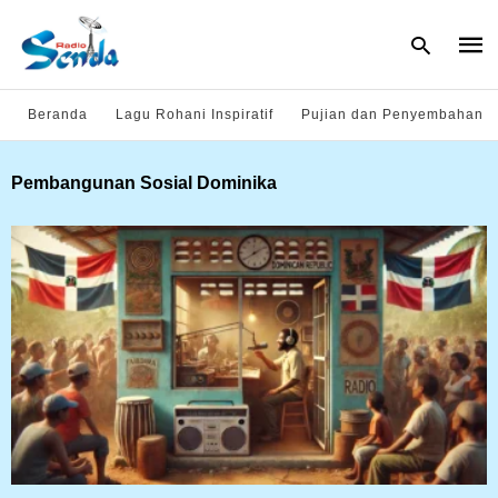
Beranda
Lagu Rohani Inspiratif
Pujian dan Penyembahan
Type
Pembangunan Sosial Dominika
your
sear
quer
and
hit
enter