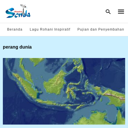
Beranda
Lagu Rohani Inspiratif
Pujian dan Penyembahan
Type
perang dunia
your
sear
quer
and
hit
enter