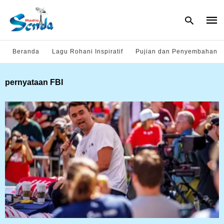
Beranda
Lagu Rohani Inspiratif
Pujian dan Penyembahan
Type
pernyataan FBI
your
sear
quer
and
hit
enter