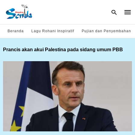
Beranda
Lagu Rohani Inspiratif
Pujian dan Penyembahan
Type
Prancis akan akui Palestina pada sidang umum PBB
your
sear
quer
and
hit
enter