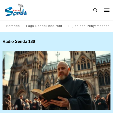
Beranda
Lagu Rohani Inspiratif
Pujian dan Penyembahan
Type
Radio Senda 180
your
sear
quer
and
hit
enter