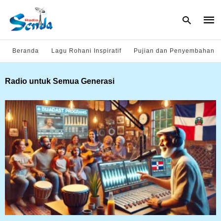
Beranda
Lagu Rohani Inspiratif
Pujian dan Penyembahan
Type
Radio untuk Semua Generasi
your
sear
quer
and
hit
enter