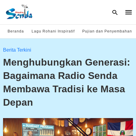
Beranda
Lagu Rohani Inspiratif
Pujian dan Penyembahan
Type
Berita Terkini
your
sear
Menghubungkan Generasi:
quer
and
hit
Bagaimana Radio Senda
enter
Membawa Tradisi ke Masa
Depan