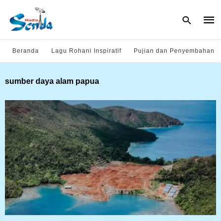
Beranda
Lagu Rohani Inspiratif
Pujian dan Penyembahan
Type
sumber daya alam papua
your
sear
quer
and
hit
enter