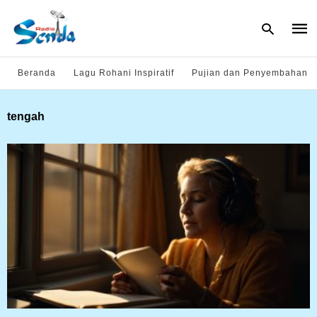
Beranda
Lagu Rohani Inspiratif
Pujian dan Penyembahan
Type
tengah
your
sear
quer
and
hit
enter