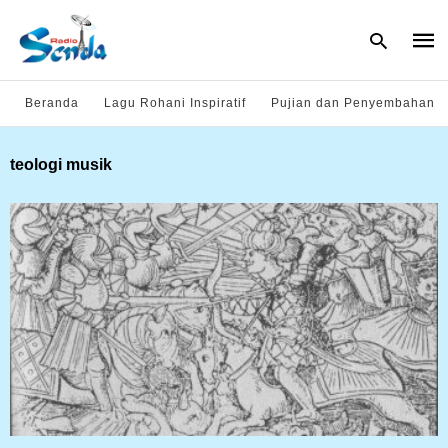
Beranda
Lagu Rohani Inspiratif
Pujian dan Penyembahan
Type
teologi musik
your
sear
quer
and
hit
enter